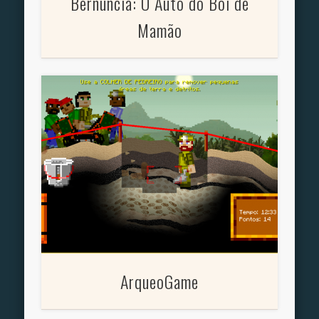
Bernuncia: O Auto do Boi de
Mamão
ArqueoGame