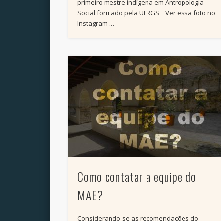
primeiro mestre indígena em Antropologia
Social formado pela UFRGS Ver essa foto no
Instagram …
Como contatar a equipe do
MAE?
Considerando-se as recomendações do