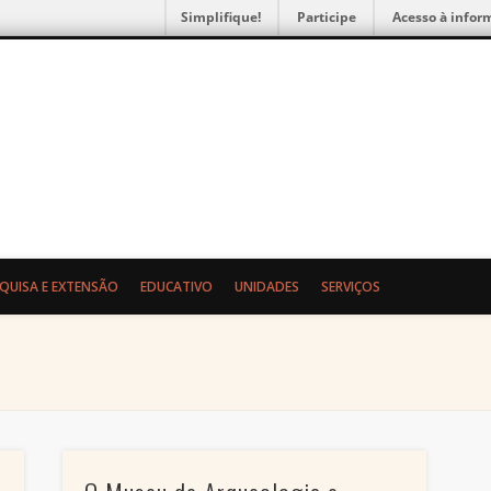
Simplifique!
Participe
Acesso à infor
gia e Etnologia da UFPR
SQUISA E EXTENSÃO
EDUCATIVO
UNIDADES
SERVIÇOS