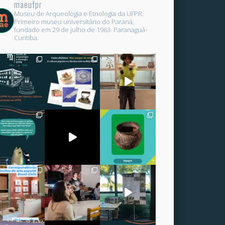
maeufpr
Museu de Arqueologia e Etnologia da UFPR.
Primeiro museu universitário do Paraná,
fundado em 29 de julho de 1963.
Paranaguá-
Curitiba.