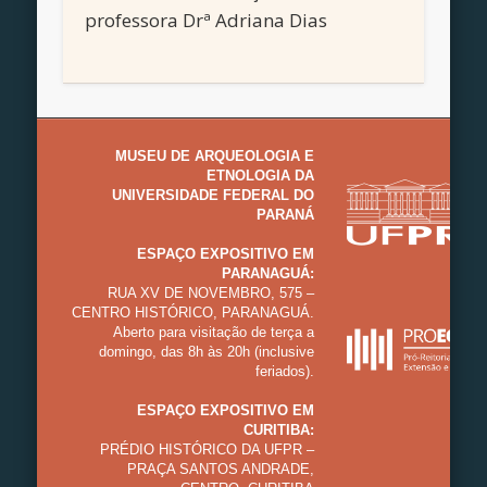
professora Drª Adriana Dias
MUSEU DE ARQUEOLOGIA E
ETNOLOGIA DA
UNIVERSIDADE FEDERAL DO
PARANÁ
ESPAÇO EXPOSITIVO EM
PARANAGUÁ:
RUA XV DE NOVEMBRO, 575 –
CENTRO HISTÓRICO, PARANAGUÁ.
Aberto para visitação de terça a
domingo, das 8h às 20h (inclusive
feriados).
ESPAÇO EXPOSITIVO EM
CURITIBA:
PRÉDIO HISTÓRICO DA UFPR –
PRAÇA SANTOS ANDRADE,