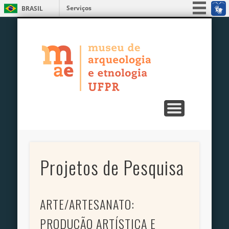
Serviços
BRASIL
ENSINO, PESQUISA E EXTENSÃO
PUBLICAÇÕES
EXPOSIÇÕES
EDUCATIVO
UNIDADES
SERVIÇOS
MUSEU
Simplifique!
MAE – Museu
Participe
Acesso à informação
de Arqueologia
Legislação
e Etnologia da
Canais
UFPR
Projetos de Pesquisa
ARTE/ARTESANATO:
PRODUÇÃO ARTÍSTICA E