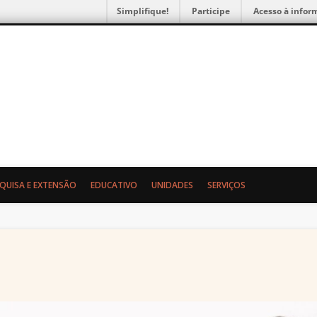
Simplifique!
Participe
Acesso à infor
gia e Etnologia da UFPR
SQUISA E EXTENSÃO
EDUCATIVO
UNIDADES
SERVIÇOS