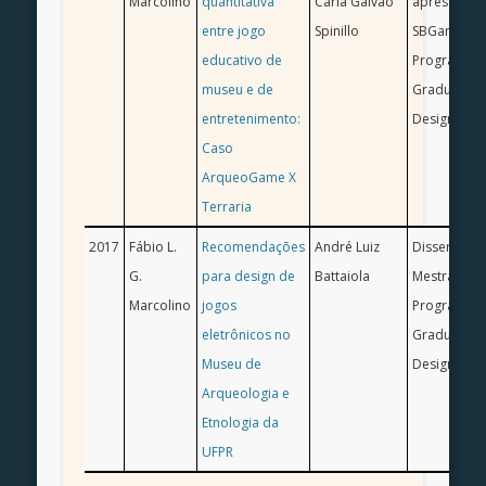
Marcolino
quantitativa
Carla Galvão
apresentad
entre jogo
Spinillo
SBGames 2
educativo de
Programa d
museu e de
Graduação
entretenimento:
Design/ UF
Caso
ArqueoGame X
Terraria
2017
Fábio L.
Recomendações
André Luiz
Dissertação
G.
para design de
Battaiola
Mestrado 2
Marcolino
jogos
Programa d
eletrônicos no
Graduação
Museu de
Design/ UF
Arqueologia e
Etnologia da
UFPR