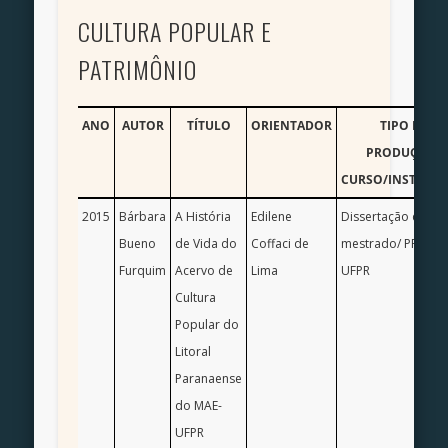
CULTURA POPULAR E
PATRIMÔNIO
ANO
AUTOR
TÍTULO
ORIENTADOR
TIPO DE
PRODUÇÃO/
CURSO/INSTITUI
2015
Bárbara
A História
Edilene
Dissertação de
Bueno
de Vida do
Coffaci de
mestrado/ PPGA/
Furquim
Acervo de
Lima
UFPR
Cultura
Popular do
Litoral
Paranaense
do MAE-
UFPR