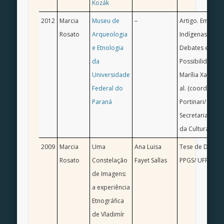
Kozák
2012
Marcia
Museu de
–
Artigo. Em Que
Rosato
Arqueologia
Indígenas e Mu
e Etnologia
Debates e
da
Possibilidades.
Universidade
Marília Xavier C
Federal do
al. (coord.) AC
Paraná
Portinari/ MAE 
Secretaria de E
da Cultura
2009
Marcia
Uma
Ana Luisa
Tese de Douto
Rosato
Constelação
Fayet Sallas
PPGS/ UFPR
de Imagens:
a experiência
Etnográfica
de Vladimír