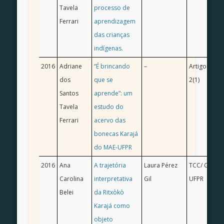
Tavela
processo de
Ferrari
aprendizagem
das crianças
indígenas.
2016
Adriane
“É brincando
–
Artigo.Revis
dos
que se
2(1)
Santos
aprende”: um
Tavela
estudo do
Ferrari
acervo das
bonecas Karajá
do MAE-UFPR
2016
Ana
A trajetória
Laura Pérez
TCC/ Ciência
Carolina
interpretativa
Gil
UFPR
Belei
da Ritxòkò
Karajá como
objeto