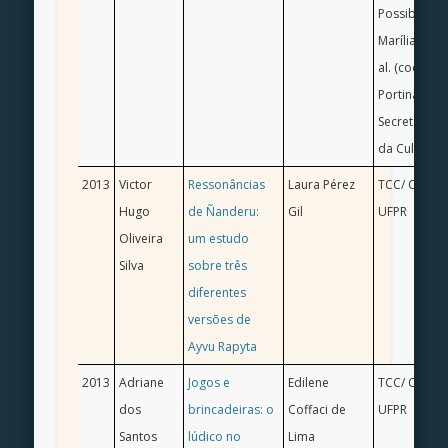
Possibilidad
Marília Xavi
al. (coord.)
Portinari/ M
Secretaria 
da Cultura
2013
Victor
Ressonâncias
Laura Pérez
TCC/ Ciência
Hugo
de Ñanderu:
Gil
UFPR
Oliveira
um estudo
Silva
sobre três
diferentes
versões de
Ayvu Rapyta
2013
Adriane
Jogos e
Edilene
TCC/ Ciência
dos
brincadeiras: o
Coffaci de
UFPR
Santos
lúdico no
Lima