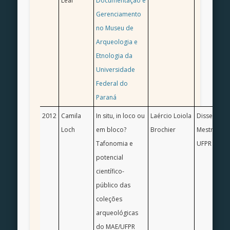
Leal
Documentação e
Gerenciamento
no Museu de
Arqueologia e
Etnologia da
Universidade
Federal do
Paraná
2012
Camila
In situ, in loco ou
Laércio Loiola
Dissertaçã
Loch
em bloco?
Brochier
Mestrado/ 
Tafonomia e
UFPR
potencial
científico-
público das
coleções
arqueológicas
do MAE/UFPR