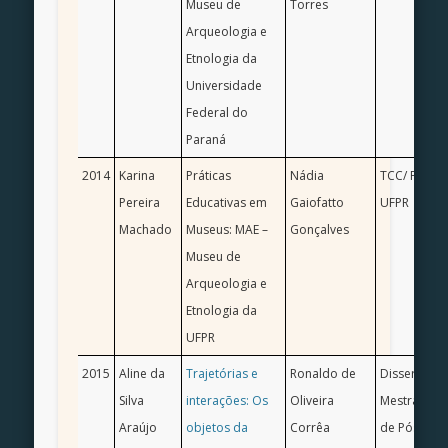
Museu de
Torres
Arqueologia e
Etnologia da
Universidade
Federal do
Paraná
2014
Karina
Práticas
Nádia
TCC/ Pedag
Pereira
Educativas em
Gaiofatto
UFPR
Machado
Museus: MAE –
Gonçalves
Museu de
Arqueologia e
Etnologia da
UFPR
2015
Aline da
Trajetórias e
Ronaldo de
Dissertação
Silva
interações: Os
Oliveira
Mestrado/ 
Araújo
objetos da
Corrêa
de Pós-Gra