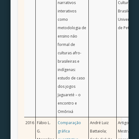
narrativos
Cultura Afro
interativos
Brasileira E
como
Universidad
metodologia de
de Petrópol
ensino não
formal de
culturas afro-
brasileiras e
indígenas:
estudo de caso
dos jogos
Jaguareté – o
encontro e
Omõrixá
2016
Fábio L.
Comparação
André Luiz
Artigo Cient
G.
gráfica
Battaiola;
Mestrado