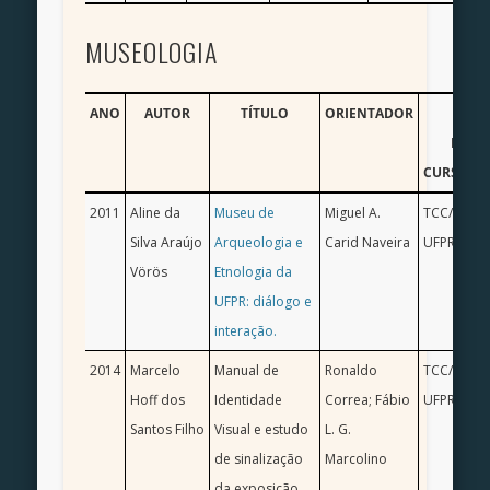
MUSEOLOGIA
ANO
AUTOR
TÍTULO
ORIENTADOR
TIP
PROD
CURSO/IN
2011
Aline da
Museu de
Miguel A.
TCC/ Ciênc
Silva Araújo
Arqueologia e
Carid Naveira
UFPR
Vörös
Etnologia da
UFPR: diálogo e
interação.
2014
Marcelo
Manual de
Ronaldo
TCC/ Desig
Hoff dos
Identidade
Correa; Fábio
UFPR
Santos Filho
Visual e estudo
L. G.
de sinalização
Marcolino
da exposição