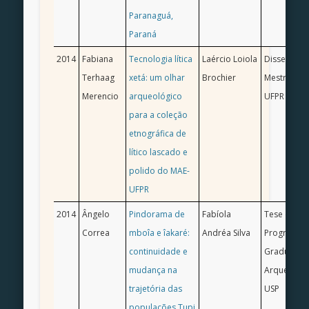
Paranaguá,
Paraná
2014
Fabiana
Tecnologia lítica
Laércio Loiola
Dissertaçã
Terhaag
xetá: um olhar
Brochier
Mestrado/ 
Merencio
arqueológico
UFPR
para a coleção
etnográfica de
lítico lascado e
polido do MAE-
UFPR
2014
Ângelo
Pindorama de
Fabíola
Tese de Do
Correa
mboîa e îakaré:
Andréa Silva
Programa d
continuidade e
Graduação
mudança na
Arqueologi
trajetória das
USP
populações Tupi