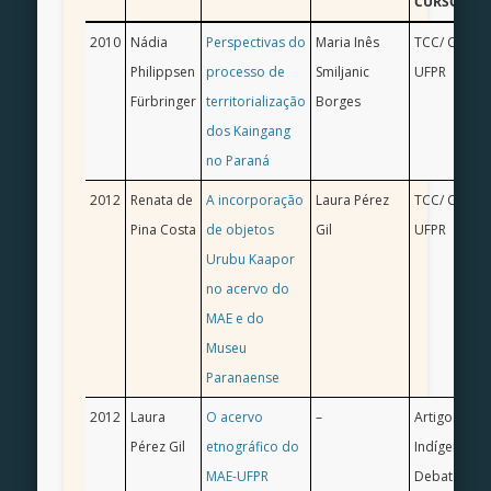
CURSO/INS
2010
Nádia
Perspectivas do
Maria Inês
TCC/ Ciência
Philippsen
processo de
Smiljanic
UFPR
Fürbringer
territorialização
Borges
dos Kaingang
no Paraná
2012
Renata de
A incorporação
Laura Pérez
TCC/ Ciência
Pina Costa
de objetos
Gil
UFPR
Urubu Kaapor
no acervo do
MAE e do
Museu
Paranaense
2012
Laura
O acervo
–
Artigo. Em 
Pérez Gil
etnográfico do
Indígenas e
MAE-UFPR
Debates e