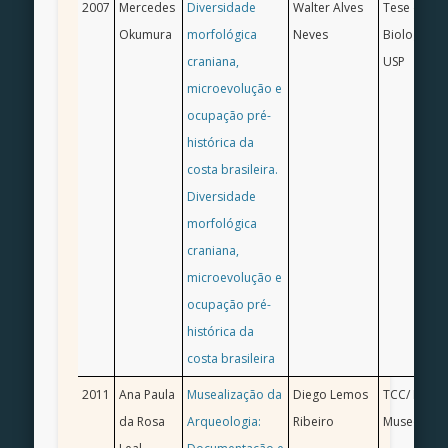
2007
Mercedes
Diversidade
Walter Alves
Tese de Do
Okumura
morfológica
Neves
Biologia Ge
craniana,
USP
microevolução e
ocupação pré-
histórica da
costa brasileira.
Diversidade
morfológica
craniana,
microevolução e
ocupação pré-
histórica da
costa brasileira
2011
Ana Paula
Musealização da
Diego Lemos
TCC/ Bach
da Rosa
Arqueologia:
Ribeiro
Museologia