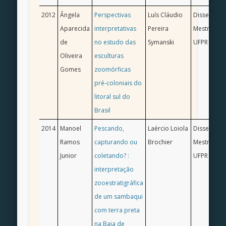
2012
Ângela
Perspectivas
Luís Cláudio
Dissertaçã
Aparecida
interpretativas
Pereira
Mestrado/ 
de
no estudo das
Symanski
UFPR
Oliveira
esculturas
Gomes
zoomórficas
pré-coloniais do
litoral sul do
Brasil
2014
Manoel
Pescando,
Laércio Loiola
Dissertaçã
Ramos
capturando ou
Brochier
Mestrado/ 
Junior
coletando? :
UFPR
interpretação
zooestratigráfica
de um sambaqui
com terra preta
na Baia de