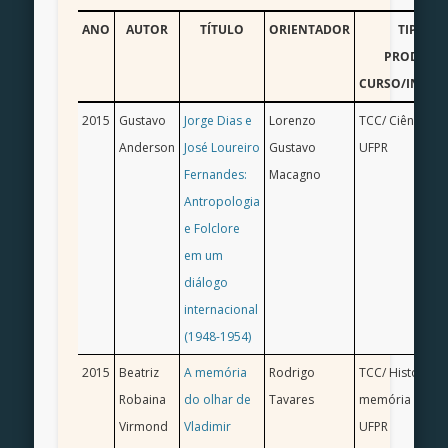
ANO
AUTOR
TÍTULO
ORIENTADOR
TIPO DE
PRODUÇÃ
CURSO/INSTIT
2015
Gustavo
Jorge Dias e
Lorenzo
TCC/ Ciências S
Anderson
José Loureiro
Gustavo
UFPR
Fernandes:
Macagno
Antropologia
e Folclore
em um
diálogo
internacional
(1948-1954)
2015
Beatriz
A memória
Rodrigo
TCC/ História,
Robaina
do olhar de
Tavares
memória e ima
Virmond
Vladimir
UFPR