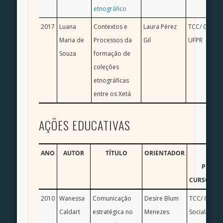
etnográfico
2017
Luana
Contextos e
Laura Pérez
TCC/ Ciência
Maria de
Processos da
Gil
UFPR
Souza
formação de
coleções
etnográficas
entre os Xetá
AÇÕES EDUCATIVAS
ANO
AUTOR
TÍTULO
ORIENTADOR
TIPO
PRODU
CURSO/INS
2010
Wanessa
Comunicação
Desire Blum
TCC/ Comun
Caldart
estratégica no
Menezes
Social/ UFP