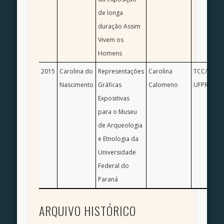
de longa
duração Assim
Vivem os
Homens
2015
Carolina do
Representações
Carolina
TCC/ Desig
Nascimento
Gráficas
Calomeno
UFPR
Expositivas
para o Museu
de Arqueologia
e Etnologia da
Universidade
Federal do
Paraná
ARQUIVO HISTÓRICO