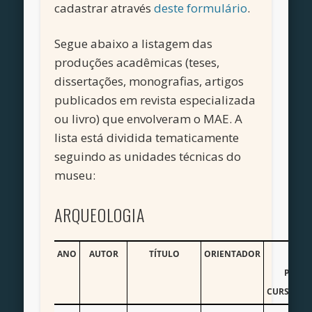
cadastrar através
deste formulário
.
Segue abaixo a listagem das
produções acadêmicas (teses,
dissertações, monografias, artigos
publicados em revista especializada
ou livro) que envolveram o MAE. A
lista está dividida tematicamente
seguindo as unidades técnicas do
museu:
ARQUEOLOGIA
ANO
AUTOR
TÍTULO
ORIENTADOR
TIP
PROD
CURSO/IN