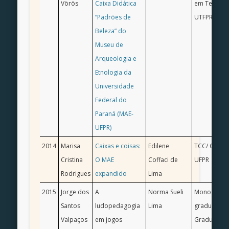
Vörös
Caixa Didática
em Tecnolo
“Padrões de
UTFPR
Beleza” do
Museu de
Arqueologia e
Etnologia da
Universidade
Federal do
Paraná (MAE-
UFPR)
2014
Marisa
Caixas e coisas:
Edilene
TCC/ Ciência
Cristina
O MAE
Coffaci de
UFPR
Rodrigues
expandido
Lima
2015
Jorge dos
A
Norma Sueli
Monografia
Santos
ludopedagogia
Lima
graduação/
Valpaços
em jogos
Graduação