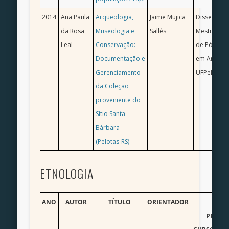
2014
Ana Paula
Arqueologia,
Jaime Mujica
Dissertaçã
da Rosa
Museologia e
Sallés
Mestrado /
Leal
Conservação:
de Pós-Gr
Documentação e
em Antropo
Gerenciamento
UFPel
da Coleção
proveniente do
Sítio Santa
Bárbara
(Pelotas-RS)
ETNOLOGIA
ANO
AUTOR
TÍTULO
ORIENTADOR
TIPO
PRODU