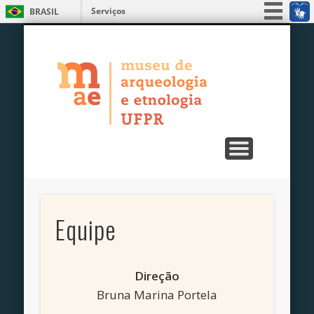
Serviços
BRASIL
ENSINO, PESQUISA E EXTENSÃO
PUBLICAÇÕES
EXPOSIÇÕES
EDUCATIVO
UNIDADES
SERVIÇOS
MUSEU
Simplifique!
MAE – Museu
Participe
Acesso à informação
de Arqueologia
Legislação
e Etnologia da
Canais
UFPR
Equipe
Direção
Bruna Marina Portela