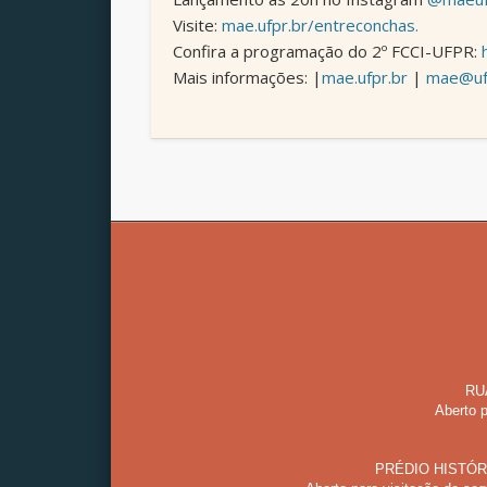
Visite:
mae.ufpr.br/entreconchas.
Confira a programação do 2º FCCI-UFPR:
Mais informações: |
mae.ufpr.br
|
mae@uf
RU
Aberto p
PRÉDIO HISTÓR