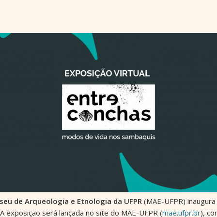
seu de Arqueologia e Etnologia da UFPR
(MAE-UFPR) inaugura à
A exposição será lançada no site do MAE-UFPR (
mae.ufpr.br
), c