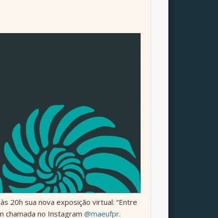
s 20h sua nova exposição virtual: “Entre
om chamada no Instagram
@maeufpr
.