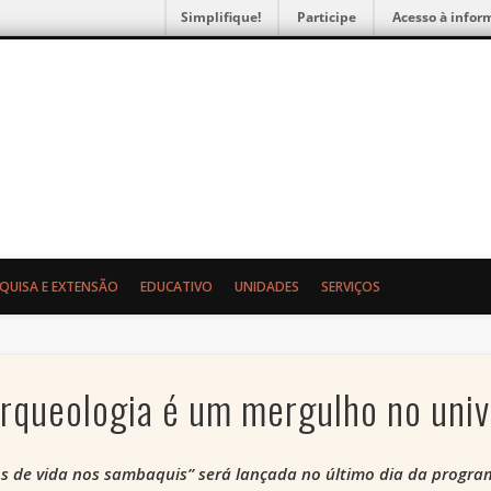
Simplifique!
Participe
Acesso à infor
gia e Etnologia da UFPR
SQUISA E EXTENSÃO
EDUCATIVO
UNIDADES
SERVIÇOS
 arqueologia é um mergulho no uni
s de vida nos sambaquis” será lançada no último dia da program