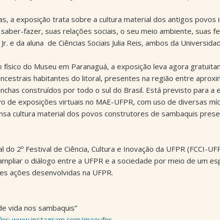
 a exposição trata sobre a cultura material dos antigos povos in
saber-fazer, suas relações sociais, o seu meio ambiente, suas f
. e da aluna de Ciências Sociais Julia Reis, ambos da Universid
 físico do Museu em Paranaguá, a exposição leva agora gratuita
cestrais habitantes do litoral, presentes na região entre aprox
as construídos por todo o sul do Brasil. Está previsto para a 
novo de exposições virtuais no MAE-UFPR, com uso de diversas m
tensa cultura material dos povos construtores de sambaquis pre
l do 2º Festival de Ciência, Cultura e Inovação da UFPR (FCCI-U
pliar o diálogo entre a UFPR e a sociedade por meio de um esp
tes ações desenvolvidas na UFPR.
 de vida nos sambaquis”
pr
:
www.instagram.com/maeufpr
.