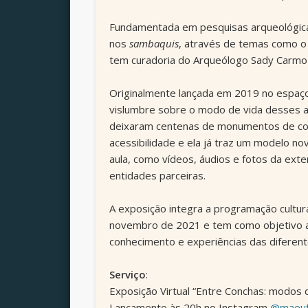
Fundamentada em pesquisas arqueológicas,
nos
sambaquis
, através de temas como o 
tem curadoria do Arqueólogo Sady Carmo Jr
Originalmente lançada em 2019 no espaço
vislumbre sobre o modo de vida desses an
deixaram centenas de monumentos de conch
acessibilidade e ela já traz um modelo 
aula, como vídeos, áudios e fotos da ex
entidades parceiras.
A exposição integra a programação cultura
novembro de 2021 e tem como objetivo am
conhecimento e experiências das diferen
Serviço
:
Exposição Virtual “Entre Conchas: modos
Lançamento às 20h no Instagram
@maeuf