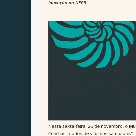
Inovação da UFPR
Nesta sexta-feira, 26 de novembro, o
Mu
Conchas: modos de vida nos sambaquis”. 