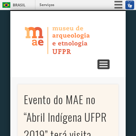
Serviços
BRASIL
ENSINO, PESQUISA E EXTENSÃO
PUBLICAÇÕES
EXPOSIÇÕES
EDUCATIVO
UNIDADES
SERVIÇOS
MUSEU
Simplifique!
MAE – Museu
Participe
Acesso à informação
de Arqueologia
Legislação
e Etnologia da
Canais
UFPR
Evento do MAE no
“Abril Indígena UFPR
2019” terá visita