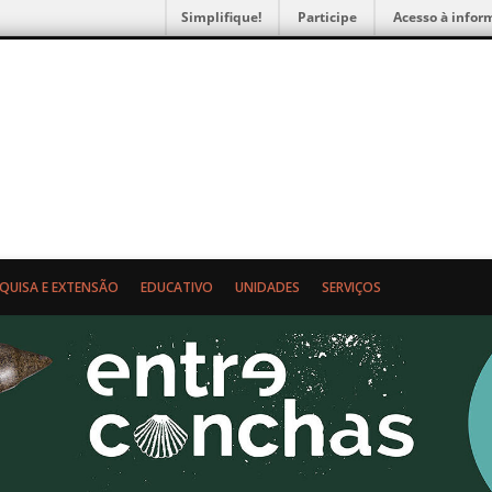
Simplifique!
Participe
Acesso à infor
gia e Etnologia da UFPR
SQUISA E EXTENSÃO
EDUCATIVO
UNIDADES
SERVIÇOS