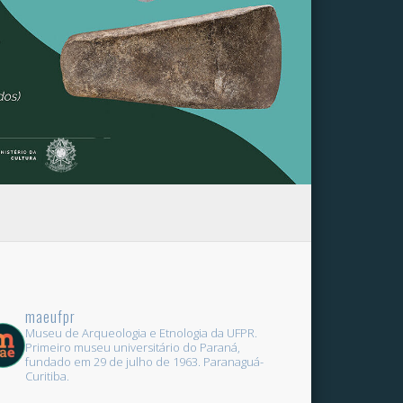
maeufpr
Museu de Arqueologia e Etnologia da UFPR.
Primeiro museu universitário do Paraná,
fundado em 29 de julho de 1963.
Paranaguá-
Curitiba.