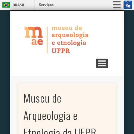
Serviços
BRASIL
ENSINO, PESQUISA E EXTENSÃO
PUBLICAÇÕES
EXPOSIÇÕES
EDUCATIVO
UNIDADES
SERVIÇOS
MUSEU
Simplifique!
MAE – Museu
Participe
Acesso à informação
de Arqueologia
Legislação
e Etnologia da
Canais
UFPR
Museu de
Arqueologia e
Etnologia da UFPR