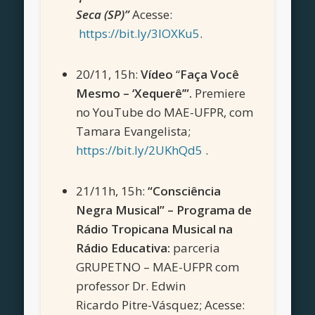
Seca (SP)”
Acesse:
https://bit.ly/3lOXKu5
.
20/11, 15h:
Vídeo
“
Faça Você
Mesmo – ‘Xequerê’”.
Premiere
no YouTube do MAE-UFPR, com
Tamara Evangelista;
https://bit.ly/2UKhQd5
.
21/11h, 15h:
“Consciência
Negra Musical” – Programa de
Rádio Tropicana Musical na
Rádio Educativa:
parceria
GRUPETNO – MAE-UFPR com
professor Dr. Edwin
Ricardo Pitre-Vásquez; Acesse: