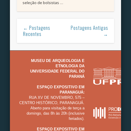
seleção de bolsistas …
← Postagens
Postagens Antigas
Recentes
→
MUSEU DE ARQUEOLOGIA E
ETNOLOGIA DA
UNIVERSIDADE FEDERAL DO
PARANÁ
ESPAÇO EXPOSITIVO EM
PARANAGUÁ:
RUA XV DE NOVEMBRO, 575 –
CENTRO HISTÓRICO, PARANAGUÁ.
Aberto para visitação de terça a
domingo, das 8h às 20h (inclusive
feriados).
ESPAÇO EXPOSITIVO EM