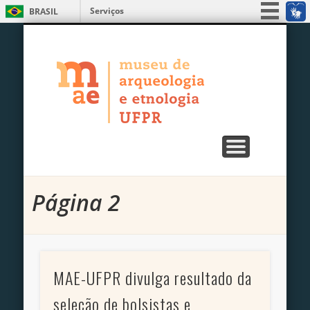
Serviços
BRASIL
ENSINO, PESQUISA E EXTENSÃO
PUBLICAÇÕES
EXPOSIÇÕES
EDUCATIVO
UNIDADES
SERVIÇOS
MUSEU
Simplifique!
MAE – Museu
Participe
Acesso à informação
de Arqueologia
Legislação
e Etnologia da
Canais
UFPR
Página 2
MAE-UFPR divulga resultado da
seleção de bolsistas e