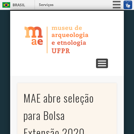
Serviços
BRASIL
ENSINO, PESQUISA E EXTENSÃO
PUBLICAÇÕES
EXPOSIÇÕES
EDUCATIVO
UNIDADES
SERVIÇOS
MUSEU
Simplifique!
MAE – Museu
Participe
Acesso à informação
de Arqueologia
Legislação
e Etnologia da
Canais
UFPR
MAE abre seleção
para Bolsa
Extensão 2020