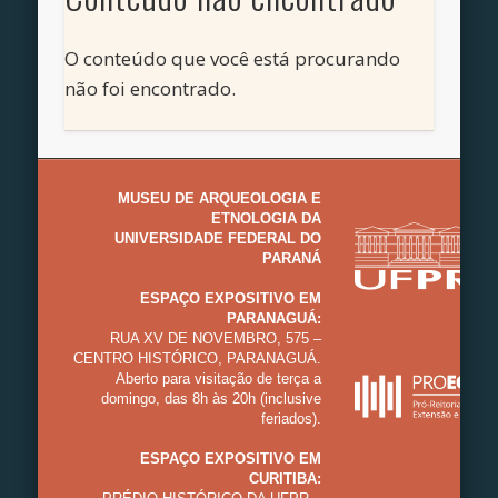
O conteúdo que você está procurando
não foi encontrado.
MUSEU DE ARQUEOLOGIA E
ETNOLOGIA DA
UNIVERSIDADE FEDERAL DO
PARANÁ
ESPAÇO EXPOSITIVO EM
PARANAGUÁ:
RUA XV DE NOVEMBRO, 575 –
CENTRO HISTÓRICO, PARANAGUÁ.
Aberto para visitação de terça a
domingo, das 8h às 20h (inclusive
feriados).
ESPAÇO EXPOSITIVO EM
CURITIBA: